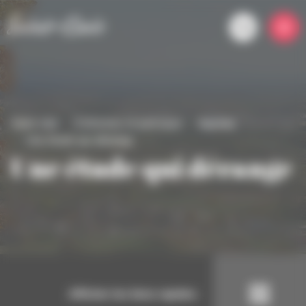
Panneau de gestion des cookies
Saint-clair
S'informer et participer
Agenda
Une étude qui dérange
Une étude qui dérange
Afficher les liens rapides