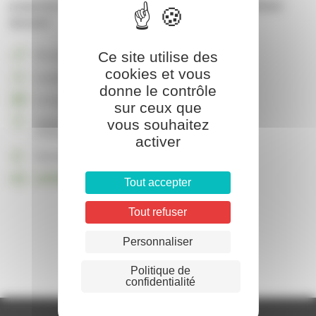
projection du long métrage et partage avec le Dr Michel
BOUDET
Ce site utilise des
Vie associative
cookies et vous
Le pont citoyen
donne le contrôle
Le 6 juin 2026 à 20:00
sur ceux que
vous souhaitez
Salle Communale
07430 Saint-Clair
activer
Participation libre !
LEPONTCITOYEN@PROTON.ME
Tout accepter
Tout refuser
Personnaliser
Politique de
confidentialité