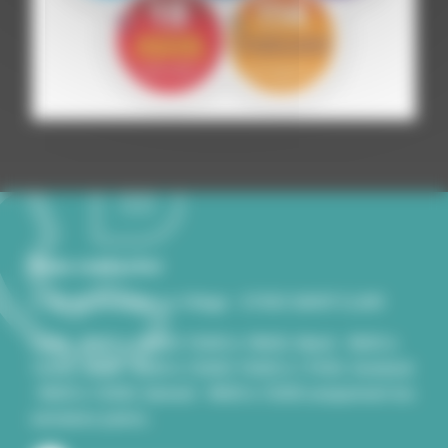
Nous contacter
2, rue du Souvenir Le Village - 07430 SAINT-CLAIR
Lundi - 8h00 à 12h00/13h00 à 18h00, Mardi - 8h00 à
12h00, Jeudi - 8h00 à 12h00/13h00 à 17H30, Vendredi
- 8h00 à 12h00, Samedi - 8h00 à 12h00 uniquement les
semaines paires..