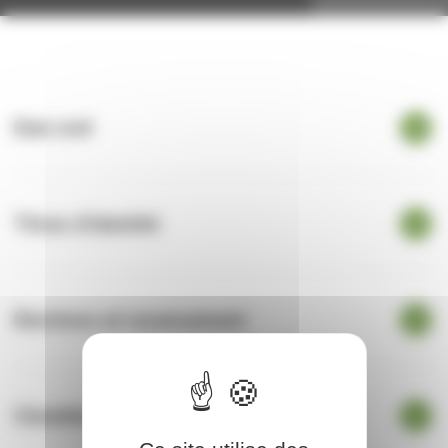
Etat civil
Titres d'identité
Elections et recensement
Cimetière et concessions