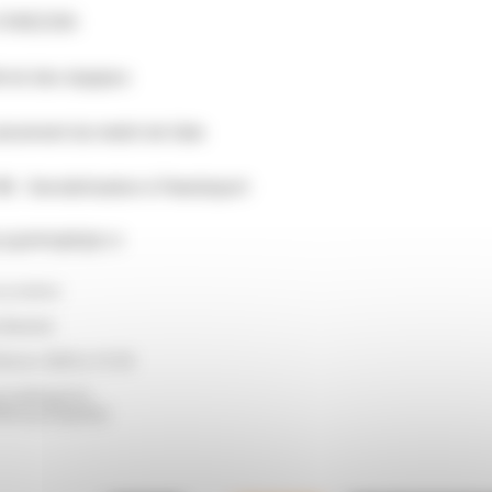
 FOREZIEN
rrivé des équipes
ancement du match de Gala
h : Sensibilisation à l’handisport
 SUPPORTER !!!
sociative
 Basket
évrier 2025 à 13:30
 multisports
Bourg Argental