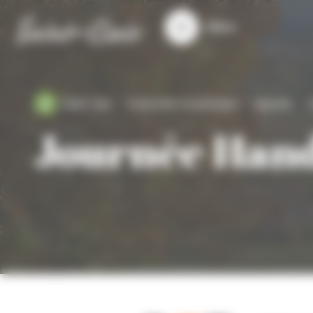
Panneau de gestion des cookies
Menu
Saint-clair
S'informer et participer
Agenda
J
Journée Han