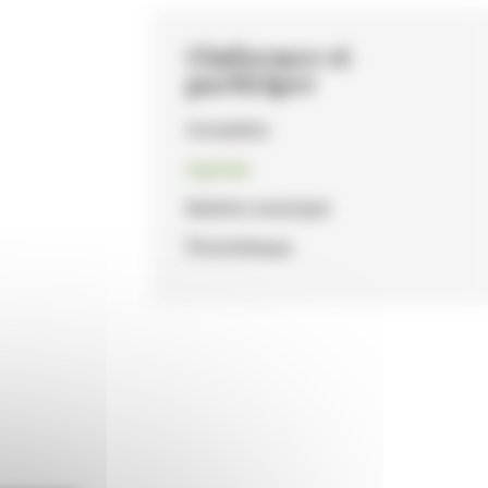
S'informer et
participer
Actualités
Agenda
Bulletin municipal
Photothèque