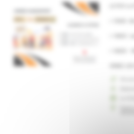
LE PUY vs
> 13h30 : A
> 14h30 : L
> 16h30 - 18
VENEZ LES
Vie as
Deûme
Le 15 f
Espace
42220 