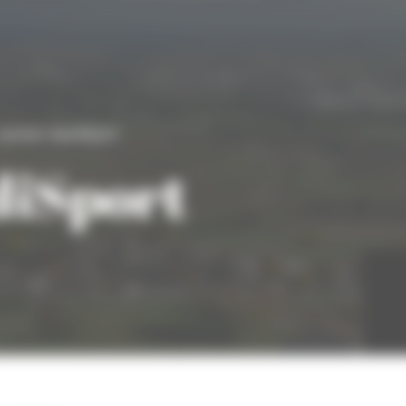
ournée HandiSport
diSport