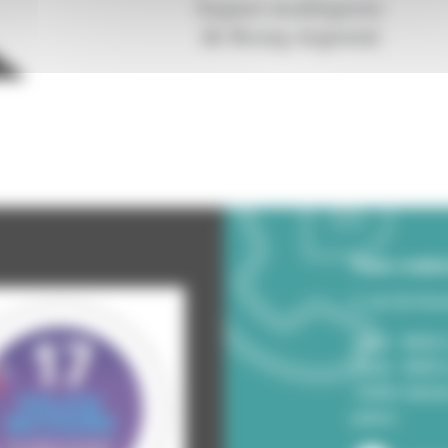
Nous conta
2, rue du Sou
Lundi - 8h00 
Jeudi - 8h00
12h00, Samed
paires..