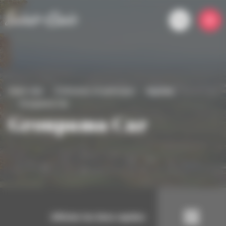
Panneau de gestion des cookies
Saint-clair
S'informer et participer
Agenda
Groupama Car
Groupama Car
Afficher les liens rapides