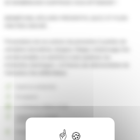
DE NOMBREUSES SURPRISES VOUS ATTENDENT !
ANIMATIONS, ATELIERS PRÉVENTIFS, QUIZZ ET PLEIN
D’AUTRES ENCORE ...
Présentation de nos actions de prévention (Lunettes de
simulation alcoolémie, drogues, fatigue, remplissage d'un
constat amiable, le carrefour à sens giratoire, les
trottinettes électriques...) et ferons une démonstration de
l'utilisation d'un défibrillateur.
Santé et solidarités
Groupama
Le 24 février 2026 à 13:30
PARKING DE L'ECOLE
07430 SAINT-CLAIR
Gratuit