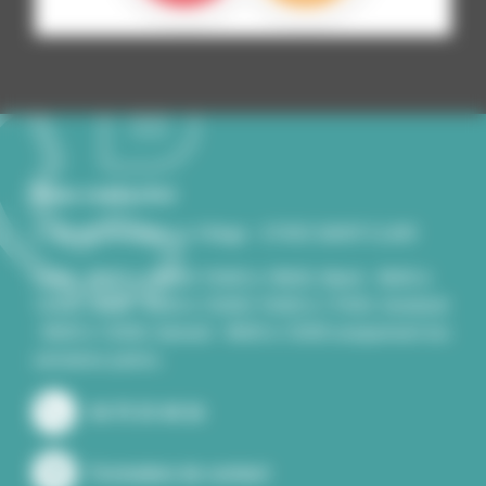
Nous contacter
2, rue du Souvenir Le Village - 07430 SAINT-CLAIR
Lundi - 8h00 à 12h00/13h00 à 18h00, Mardi - 8h00 à
12h00, Jeudi - 8h00 à 12h00/13h00 à 17H30, Vendredi
- 8h00 à 12h00, Samedi - 8h00 à 12h00 uniquement les
semaines paires..
04 75 33 40 26
Formulaire de contact