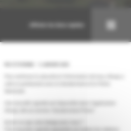
Afficher les liens rapides
VIE CITOYENNE
3 JANVIER 2025
Pour renforcer la sécurité et l’information de tous, illiwap a
créé un partenariat avec la Gendarmerie et la Police
Nationale.
Une nouvelle vignette est disponible dans l'application
illiwap, elle se nomme "Gendarmerie/Police"
Qu’est-ce que cela change pour vous ?
*Une nouvelle vignette apparaîtra sur toutes les stations