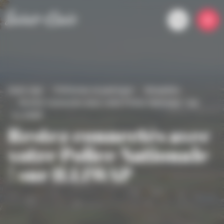
Panneau de gestion des cookies
Saint-clair
S'informer et participer
Actualités
Restez connectés avec votre Police Nationale ! sur
ILLIWAP
Restez connectés avec
votre Police Nationale
! sur ILLIWAP