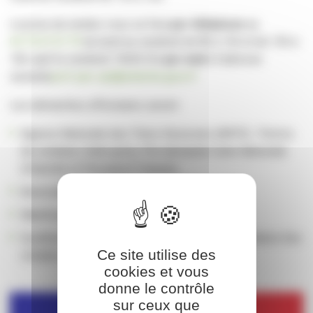
La prise de rendez-vous se fera
par téléphone
au
04.75.07.07.79
du lundi au vendredi de 8h à 12h et de 13h à
16h sauf le vendredi 15h30 OU
par mail
à l’adresse
suivante
pref-pan-spt@ardeche.gouv.fr
Les démarches effectuées seront :
Agence Nationale des Titres Sécurisés (ANTS) : Permis
de conduire, Carte grise, Pré-demande Carte Nationale
d’Identité et Passeport Français
Association : Création d’une association …
Manifestations Sportives : Déclaration ...
Système d’Information sur les Armes (SIA) : Création d’un
Ce site utilise des
compte, enregistrement des armes …
cookies et vous
donne le contrôle
sur ceux que