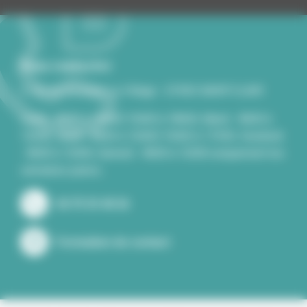
Nous contacter
2, rue du Souvenir Le Village - 07430 SAINT-CLAIR
Lundi - 8h00 à 12h00/13h00 à 18h00, Mardi - 8h00 à
12h00, Jeudi - 8h00 à 12h00/13h00 à 17H30, Vendredi
- 8h00 à 12h00, Samedi - 8h00 à 12h00 uniquement les
semaines paires..
04 75 33 40 26
Formulaire de contact