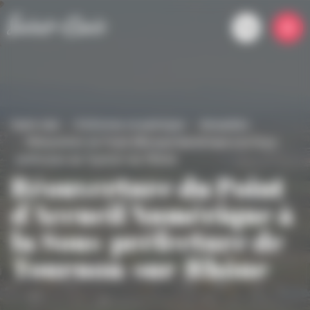
Panneau de gestion des cookies
Saint-clair
S'informer et participer
Actualités
Réouverture du Point d'Accueil Numérique à la Sous-
préfecture de Tournon-sur-Rhône
Réouverture du Point
d'Accueil Numérique à
la Sous-préfecture de
Tournon-sur-Rhône