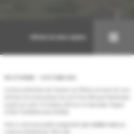
Afficher les liens rapides
VIE CITOYENNE
14 OCTOBRE 2024
La Sous-préfecture de Tournon-sur-Rhône est ravie de vous
informer de la réouverture de son Point d’Accueil Numérique
à partir du Lundi 14 Octobre 2024 au 16 Quai Marc Seguin
07300 TOURNON-SUR-RHÔNE.
Celui-ci sera accessible uniquement
sur rendez-vous
du
Lundi au Vendredi de 13h à 16h.