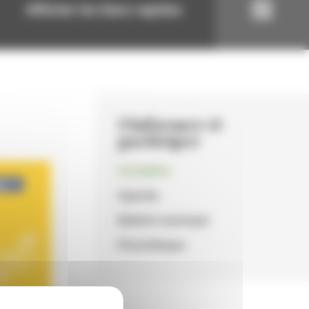
Afficher les liens rapides
S'informer et
participer
Actualités
Agenda
Bulletin municipal
Photothèque