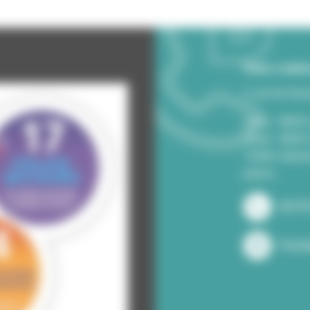
Nous conta
2, rue du Sou
Lundi - 8h00 
Jeudi - 8h00
12h00, Samed
paires..
04 75
Formu