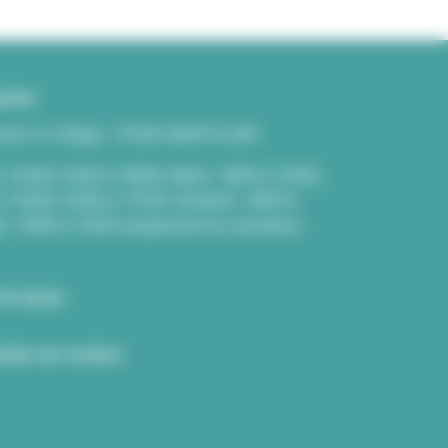
cter
venir Le Village - 07430 SAINT-CLAIR
à 12h00/13h00 à 18h00, Mardi - 8h00 à 12h00,
 à 12h00/13h00 à 17H30, Vendredi - 8h00 à
i - 8h00 à 12h00 uniquement les semaines
 33 40 26
laire de contact