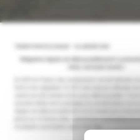
TRANSITION ÉCOLOGIQUE
20 JANVIER 2026
Obligations légales de débroussaillement! La prévent
forêt, c'est toute l'année !
En 2025 en France, des constructions ont été détruites lo
forêt et de végétation. Or, 90 % des maisons détruites lo
situent sur des terrains mal ou pas débroussaillés. C'est t
nouvelle édition de la campagne de sensibilisation sur le
légales de débroussaillement (OLD) menée par le Gouve
janvier au 15 février 2026 : transformer la prévention en un
et préparer la prochaine saison des feux.