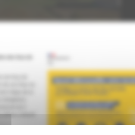
ion des feux de
rs de feux de
rs de ces feux se
out l'enjeu de la
s obligations
rnement du 5
 réflexe collectif