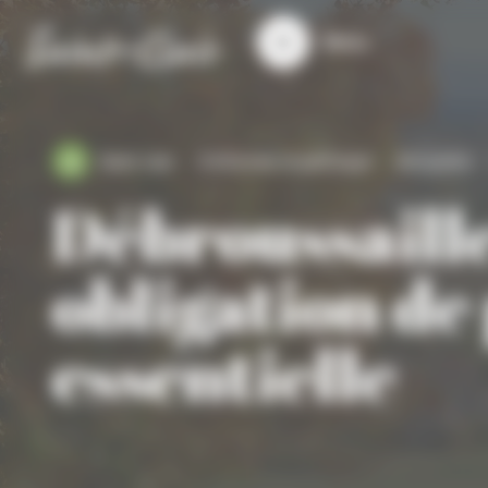
Panneau de gestion des cookies
Menu
Saint-clair
S'informer et participer
Actualités
Débroussaill
obligation de
essentielle