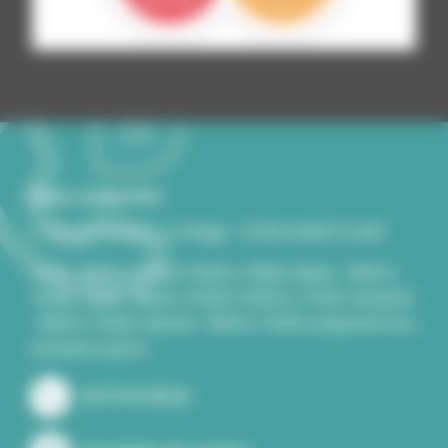
Nous contacter
2, rue du Souvenir Le Village - 07430 SAINT-CLAIR
Lundi - 8h00 à 12h00/13h00 à 18h00, Mardi - 8h00 à
12h00, Jeudi - 8h00 à 12h00/13h00 à 17H30, Vendredi
- 8h00 à 12h00, Samedi - 8h00 à 12h00 uniquement les
semaines paires..
04 75 33 40 26