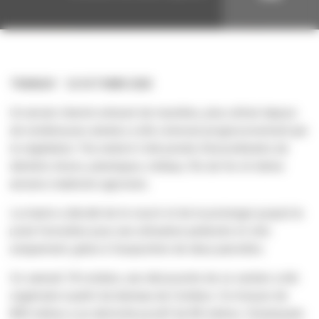
TRAVAUX
22 OCTOBRE 2025
Un ancien chemin entouré de murettes, plus utilisé depuis
de nombreuses années a été colonisé progressivement par
la végétation. Par endroit il été jonché d’encombrants de
déchets divers, plastiques, métaux, fils de fer et même
anciens matériels agricoles.
La mairie a décidé de le rouvrir et de le prolonger jusqu’à la
piste forestière pour une utilisation pédestre et vélo
uniquement, grâce à l’acquisition de deux parcelles.
Ce samedi 18 octobre, une découverte de ce sentier a été
organisée à partir du hameau de Combes. Ce tronçon de
800 mètres a un déclivité positif de 80 mètres. Dorénavant,