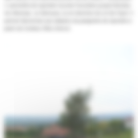
il permettra de rejoindre la piste forestière jusqu'à Boulieu-
les-Annonay ou Samoyas, ou en direction du col de Fayet. Il
permet désormais aux adeptes du parapente de rejoindre à
partir de Combes l'Aire d'envol.