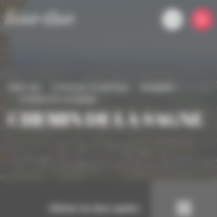
Panneau de gestion des cookies
Saint-clair
S'informer et participer
Actualités
CHEMIN DE LA SAGNE
CHEMIN DE LA SAGNE
Afficher les liens rapides