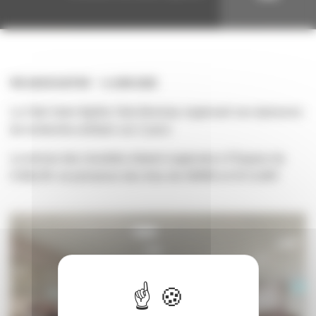
VIE ASSOCIATIVE
6 JUIN 2025
Le Club Canin Agility Club Annonay organisait ses épreuves
de recherche utilitaire sur 2 jours.
La remise des résultats étaient organisée à l'Espace du
CHALON en présence des élus de SAVAS et St CLAIR