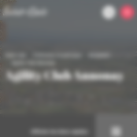
Panneau de gestion des cookies
Saint-clair
S'informer et participer
Actualités
Agility Club Annonay
Agility Club Annonay
Afficher les liens rapides